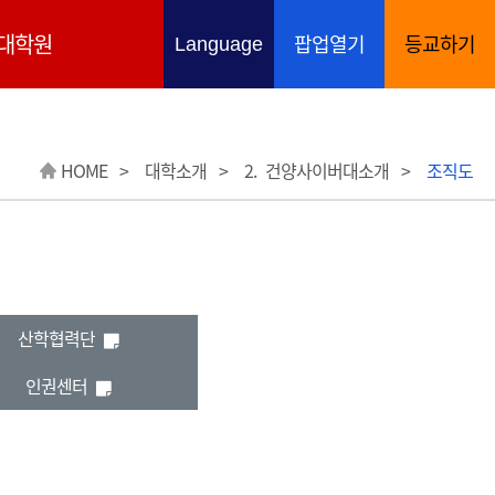
대학원
팝업열기
등교하기
언어 선택 열기
Language
HOME
대학소개
2. 건양사이버대소개
조직도
해당 아이콘은 상세정보 팝업 유무를 표시함
산학협력단
해당 아이콘은 상세정보 팝업 유무를 표시함
인권센터