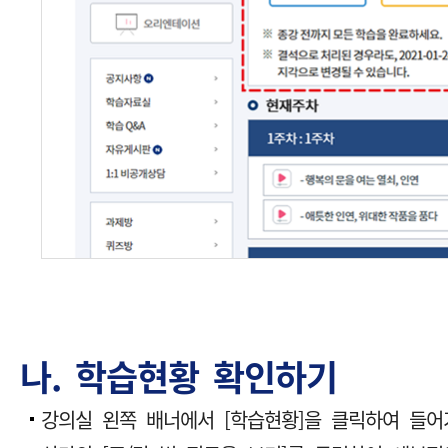
나. 학습현황 확인하기
강의실 왼쪽 배너에서 [학습현황]을 클릭하여 들어