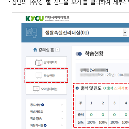
상단의 [주/강 별 진도율 보기]를 클릭하여 세부적