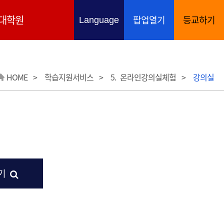
대학원
팝업열기
등교하기
언어 선택 열기
Language
HOME
학습지원서비스
5. 온라인강의실체험
강의실
해당 아이콘은 추가 상세내용 표시함
보기