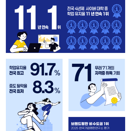
학
교
특
장
점
및
성
과
안
내